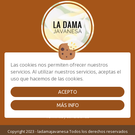
CONTACTANOS:
Las cookies nos permiten ofrecer nuestros
681873592
servicios. Al utilizar nuestros servicios, aceptas el
informacion@ladamajavanesa.com
uso que hacemos de las cookies.
SIGUENOS EN:
ACEPTO
MÁS INFO
|
|
|
Cookies
Aviso Legal
Política de Privacidad
Términos y condiciones
Copyright 2023 - ladamajavanesa Todos los derechos reservados